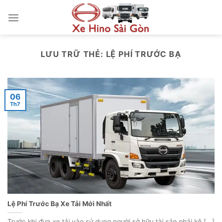
Bỏ
qua
nội
dung
LƯU TRỮ THẺ:
LỆ PHÍ TRƯỚC BẠ
06
Th7
Lệ Phí Trước Bạ Xe Tải Mới Nhất
Trước khi đưa xe tải vào sử dụng người sở hữu tài sản phải kê [...]