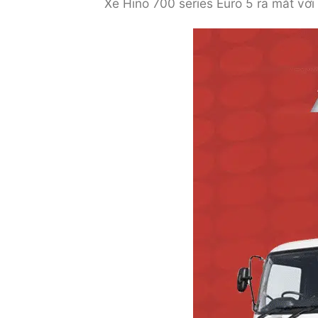
Xe Hino 700 series Euro 5 ra mắt vớ