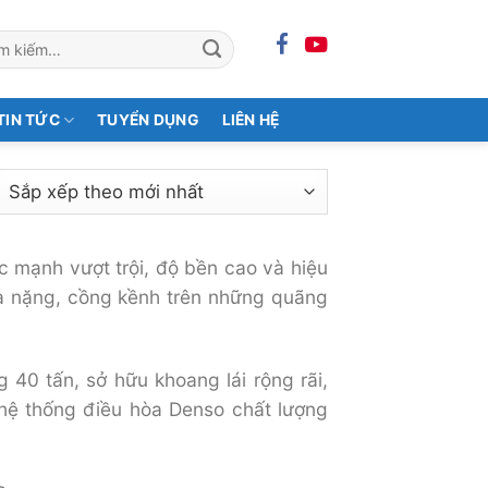
m:
TIN TỨC
TUYỂN DỤNG
LIÊN HỆ
c mạnh vượt trội, độ bền cao và hiệu
óa nặng, cồng kềnh trên những quãng
g 40 tấn, sở hữu khoang lái rộng rãi,
 hệ thống điều hòa Denso chất lượng