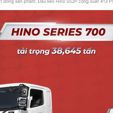
i 1 dòng sản phẩm: Đầu kéo Hino SS2P công suất 413 P