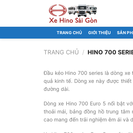
Bỏ
qua
nội
dung
TRANG CHỦ
GIỚI THIỆU
SẢN P
TRANG CHỦ
/
HINO 700 SERI
Đầu kéo Hino 700 series là dòng xe 
quả kinh tế. Dòng xe này được thiế
đường dài.
Dòng xe Hino 700 Euro 5 nổi bật với 
thoải mái, bảng đồng hồ trung tâm 
cao mang đến trải nghiệm êm ái và dễ