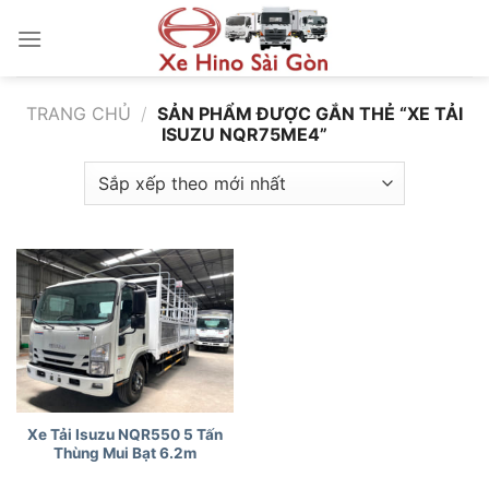
Bỏ
qua
nội
dung
TRANG CHỦ
/
SẢN PHẨM ĐƯỢC GẮN THẺ “XE TẢI
ISUZU NQR75ME4”
Xe Tải Isuzu NQR550 5 Tấn
Thùng Mui Bạt 6.2m