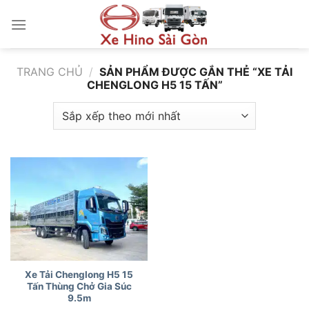
Bỏ
qua
nội
dung
TRANG CHỦ
/
SẢN PHẨM ĐƯỢC GẮN THẺ “XE TẢI
CHENGLONG H5 15 TẤN”
Xe Tải Chenglong H5 15
Tấn Thùng Chở Gia Súc
9.5m