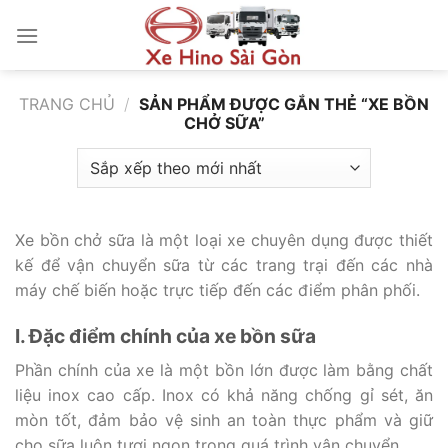
Bỏ
qua
nội
dung
TRANG CHỦ
/
SẢN PHẨM ĐƯỢC GẮN THẺ “XE BỒN
CHỞ SỮA”
Xe bồn chở sữa là một loại xe chuyên dụng được thiết
kế để vận chuyển sữa từ các trang trại đến các nhà
máy chế biến hoặc trực tiếp đến các điểm phân phối.
I. Đặc điểm chính của xe bồn sữa
Phần chính của xe là một bồn lớn được làm bằng chất
liệu inox cao cấp. Inox có khả năng chống gỉ sét, ăn
mòn tốt, đảm bảo vệ sinh an toàn thực phẩm và giữ
cho sữa luôn tươi ngon trong quá trình vận chuyển.