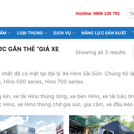
Tìm
Hotline: 0906 220 792
kiế
HẨM
LOẠI THÙNG
DỊCH VỤ
NĂNG LỰC SẢN XUẤT
C GẮN THẺ “GIÁ XE
Showing all 3 results
 nhất đã có mặt tại đại lý Xe Hino Sài Gòn. Chúng tôi 
, Hino 500 series, Hino 700 series.
 kín, xe tải Hino thùng lửng, xe ben Hino, xe tải bảo ô
c Hino, xe Hino thùng chở gia súc, gia cầm, xe đầu kéo