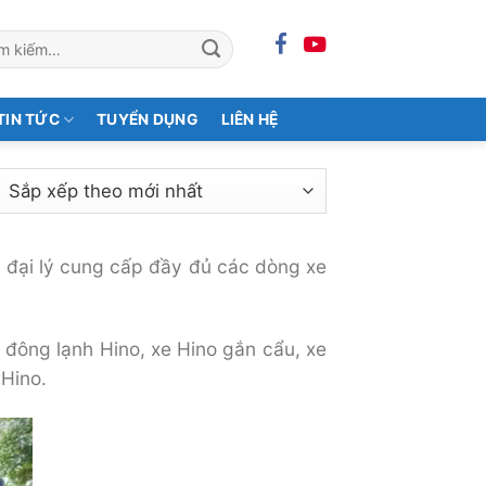
m:
TIN TỨC
TUYỂN DỤNG
LIÊN HỆ
là đại lý cung cấp đầy đủ các dòng xe
n đông lạnh Hino, xe Hino gắn cẩu, xe
 Hino.