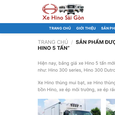
Bỏ
qua
nội
dung
TRANG CHỦ
GIỚI THIỆU
SẢN P
TRANG CHỦ
/
SẢN PHẨM ĐƯỢ
HINO 5 TẤN”
Hiện nay, bảng giá xe Hino 5 tấn mới
như: Hino 300 series, Hino 300 Dutro
Xe Hino thùng mui bạt, xe Hino thùng
bồn Hino, xe ép môi trường, xe ép rá