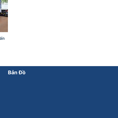
Tấn
Bản Đồ