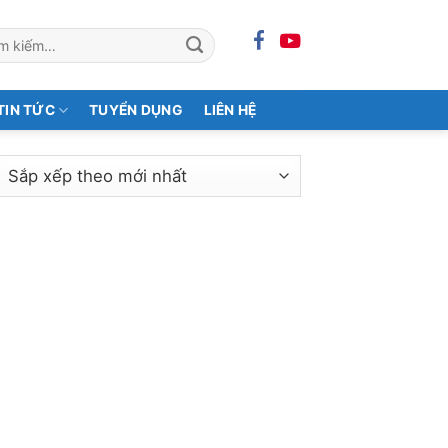
m:
TIN TỨC
TUYỂN DỤNG
LIÊN HỆ