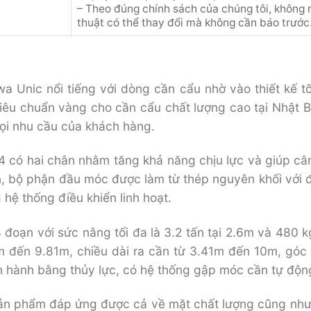
– Theo đúng chính sách của chúng tôi, không 
thuật có thể thay đổi mà không cần báo trước
a Unic nổi tiếng với dòng cần cẩu nhờ vào thiết kế t
tiêu chuẩn vàng cho cần cẩu chất lượng cao tại Nhật B
ọi nhu cầu của khách hàng.
 có hai chân nhằm tăng khả năng chịu lực và giúp cân
n, bộ phận đầu móc được làm từ thép nguyên khối với 
g hệ thống điều khiển linh hoạt.
đoạn với sức nâng tối đa là 3.2 tấn tại 2.6m và 480 kg
67m đến 9.81m, chiều dài ra cần từ 3.41m đến 10m, góc
hành bằng thủy lực, có hệ thống gập móc cần tự độn
sản phẩm đáp ứng được cả về mặt chất lượng cũng nh