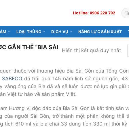
Tìm
Hotline: 0906 220 792
kiế
HẨM
LOẠI THÙNG
DỊCH VỤ
NĂNG LỰC SẢN XUẤT
 GẮN THẺ “BIA SÀI
Hiển thị kết quả duy nhất
 quen thuộc với thương hiệu Bia Sài Gòn của Tổng Côn
,
SABECO
đã trải qua 145 năm lịch sử nguồn gốc, 43
vàng óng của Bia đã và sẽ luôn được nỗ lực gìn giữ để
ân Việt tự hào về sản phẩm Việt.
Nam Hương vị độc đáo của Bia Sài Gòn là kết tinh sản
g của người Sài Gòn, trở thành một phần không thể t
ung tích 610 ml và bia chai 33 dung tích 330 ml thời 