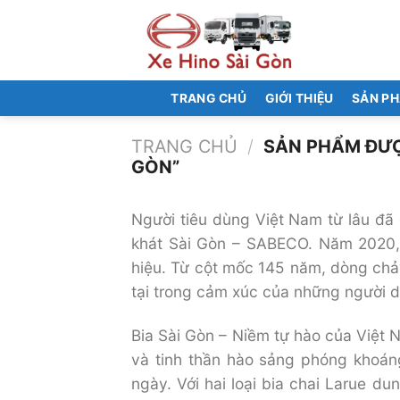
Bỏ
qua
nội
dung
TRANG CHỦ
GIỚI THIỆU
SẢN P
TRANG CHỦ
/
SẢN PHẨM ĐƯỢC
GÒN”
Người tiêu dùng Việt Nam từ lâu đã
khát Sài Gòn – SABECO. Năm 2020
hiệu. Từ cột mốc 145 năm, dòng chảy 
tại trong cảm xúc của những người d
Bia Sài Gòn – Niềm tự hào của Việt 
và tinh thần hào sảng phóng khoán
ngày. Với hai loại bia chai Larue d