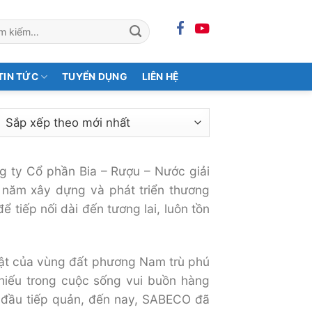
m:
TIN TỨC
TUYỂN DỤNG
LIÊN HỆ
g ty Cổ phần Bia – Rượu – Nước giải
 năm xây dựng và phát triển thương
 tiếp nối dài đến tương lai, luôn tồn
 vật của vùng đất phương Nam trù phú
hiếu trong cuộc sống vui buồn hàng
kỳ đầu tiếp quản, đến nay, SABECO đã