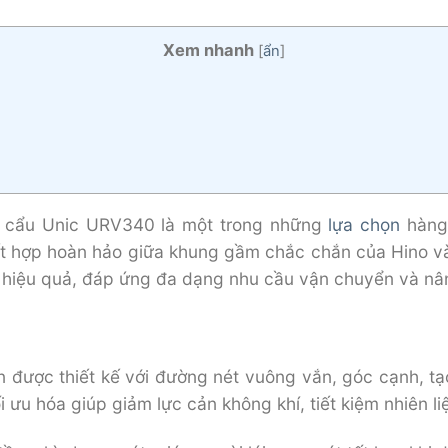
Xem nhanh
[
ẩn
]
n cẩu Unic URV340 là một trong những
lựa chọn
hàng 
t hợp hoàn hảo giữa khung gầm chắc chắn của Hino và
c hiệu quả, đáp ứng đa dạng nhu cầu vận chuyển và nâ
n được thiết kế với đường nét vuông vắn, góc cạnh, t
i ưu hóa giúp giảm lực cản không khí, tiết kiệm nhiên li