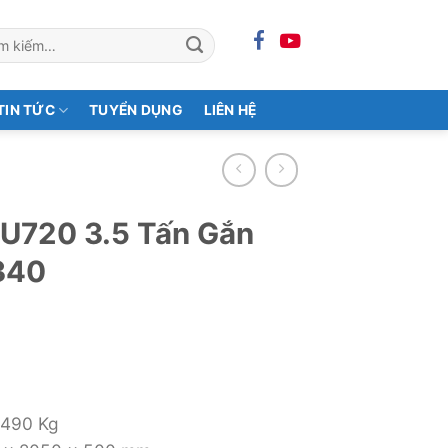
m:
TIN TỨC
TUYỂN DỤNG
LIÊN HỆ
ZU720 3.5 Tấn Gắn
340
2490 Kg