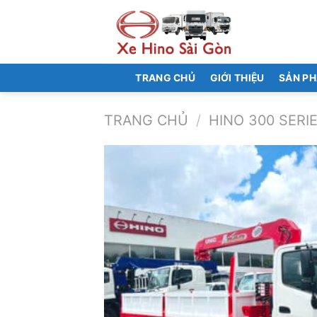
Bỏ
qua
nội
dung
TRANG CHỦ
GIỚI THIỆU
SẢN P
TRANG CHỦ
/
HINO 300 SERI