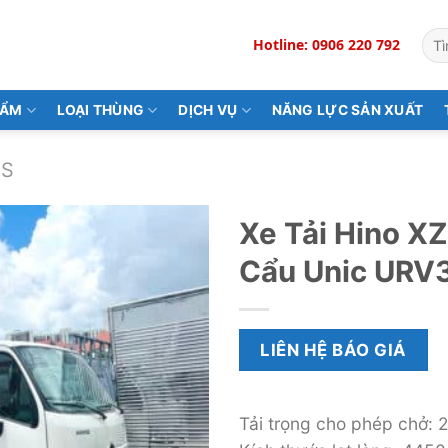
Tìm
Hotline: 0906 220 792
kiế
HẨM
LOẠI THÙNG
DỊCH VỤ
NĂNG LỰC SẢN XUẤT
ES
Xe Tải Hino X
Cẩu Unic URV
LIÊN HỆ BÁO GIÁ
Tải trọng cho phép chở: 