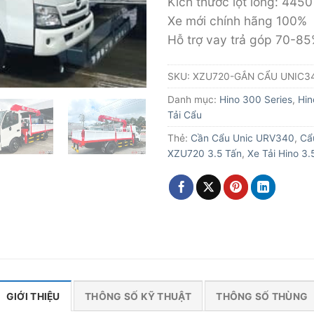
Kích thước lọt lòng: 44
Xe mới chính hãng 100%
Hỗ trợ vay trả góp 70-8
SKU:
XZU720-GẮN CẨU UNIC3
Danh mục:
Hino 300 Series
,
Hin
Tải Cẩu
Thẻ:
Cần Cẩu Unic URV340
,
Cẩ
XZU720 3.5 Tấn
,
Xe Tải Hino 3.
GIỚI THIỆU
THÔNG SỐ KỸ THUẬT
THÔNG SỐ THÙNG