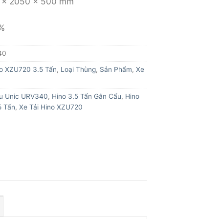
50 x 2050 x 500 mm
5%
40
o XZU720 3.5 Tấn
,
Loại Thùng
,
Sản Phẩm
,
Xe
u Unic URV340
,
Hino 3.5 Tấn Gắn Cẩu
,
Hino
5 Tấn
,
Xe Tải Hino XZU720