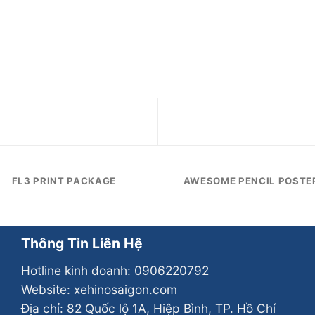
FL3 PRINT PACKAGE
AWESOME PENCIL POSTE
Thông Tin Liên Hệ
Hotline kinh doanh:
0906220792
Website: xehinosaigon.com
Địa chỉ: 82 Quốc lộ 1A, Hiệp Bình, TP. Hồ Chí