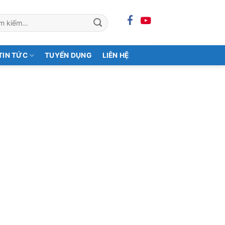
m:
TIN TỨC
TUYỂN DỤNG
LIÊN HỆ