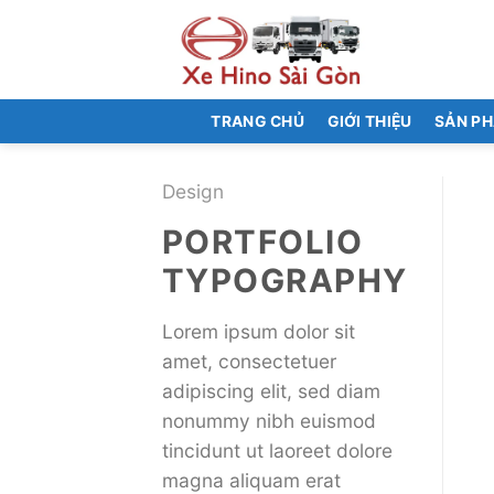
Bỏ
qua
nội
dung
TRANG CHỦ
GIỚI THIỆU
SẢN P
Design
PORTFOLIO
TYPOGRAPHY
Lorem ipsum dolor sit
amet, consectetuer
adipiscing elit, sed diam
nonummy nibh euismod
tincidunt ut laoreet dolore
magna aliquam erat