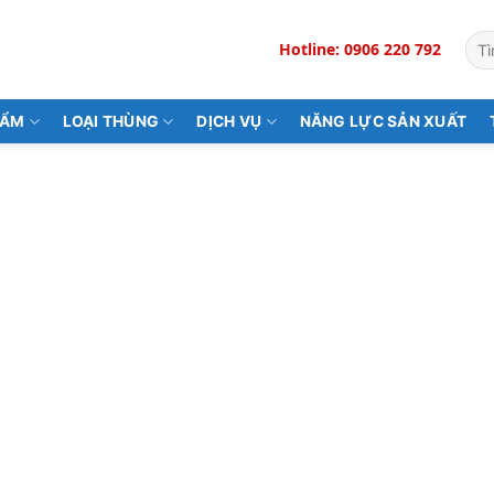
Tìm
Hotline: 0906 220 792
kiế
HẨM
LOẠI THÙNG
DỊCH VỤ
NĂNG LỰC SẢN XUẤT